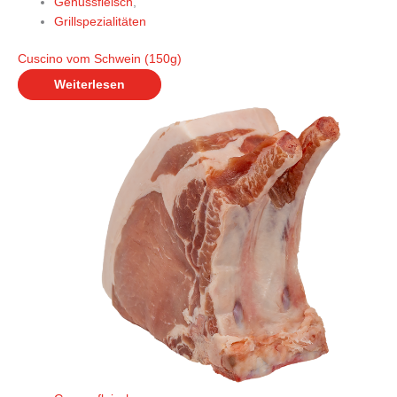
Genussfleisch
,
Grillspezialitäten
Cuscino vom Schwein (150g)
Weiterlesen