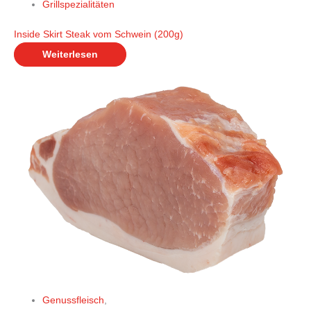
Grillspezialitäten
Inside Skirt Steak vom Schwein (200g)
Weiterlesen
Genussfleisch
,