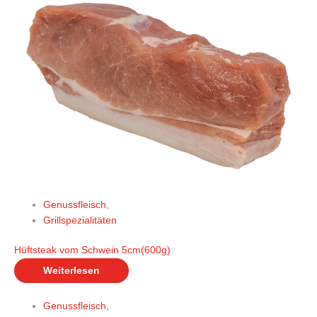
Genussfleisch
,
Grillspezialitäten
Hüftsteak vom Schwein 5cm(600g)
Weiterlesen
Genussfleisch
,