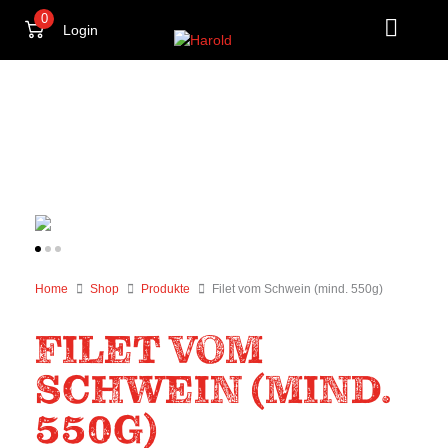
Zum
0
Login
Inhalt
springen
Home
Shop
Produkte
Filet vom Schwein (mind. 550g)
FILET VOM
SCHWEIN (MIND.
550G)