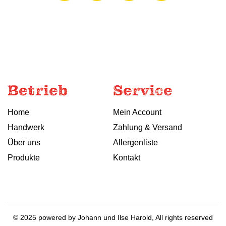
e
t
t
g
b
a
o
l
o
g
k
e
o
r
-
k
a
p
-
m
l
f
u
s
-
g
Betrieb
Service
Home
Mein Account
Handwerk
Zahlung & Versand
Über uns
Allergenliste
Produkte
Kontakt
©
2025
powered by Johann und Ilse Harold, All rights reserved