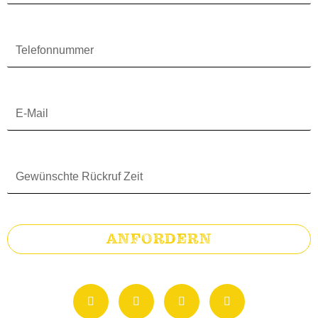
Telefonnummer
E-
Mail
Gewünschte
Rückruf
Zeit
ANFORDERN
F
I
T
G
a
n
i
o
c
s
k
o