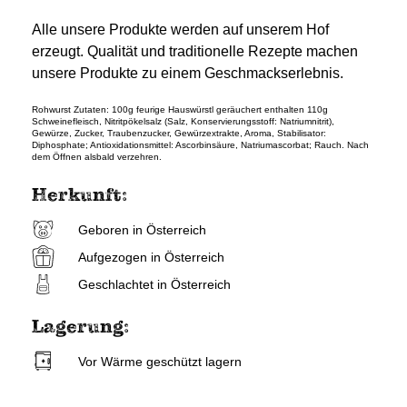
Alle unsere Produkte werden auf unserem Hof
erzeugt. Qualität und traditionelle Rezepte machen
unsere Produkte zu einem Geschmackserlebnis.
Rohwurst Zutaten: 100g feurige Hauswürstl geräuchert enthalten 110g
Schweinefleisch, Nitritpökelsalz (Salz, Konservierungsstoff: Natriumnitrit),
Gewürze, Zucker, Traubenzucker, Gewürzextrakte, Aroma, Stabilisator:
Diphosphate; Antioxidationsmittel: Ascorbinsäure, Natriumascorbat; Rauch. Nach
dem Öffnen alsbald verzehren.
Herkunft:
Geboren in Österreich
Aufgezogen in Österreich
Geschlachtet in Österreich
Lagerung:
Vor Wärme geschützt lagern