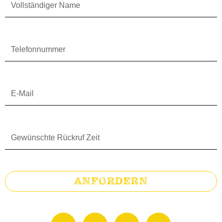
Name
Telefonnummer
E-
Mail
Gewünschte
Rückruf
Zeit
ANFORDERN
F
I
T
G